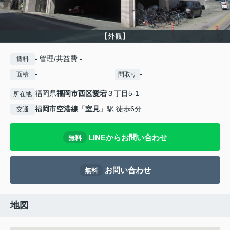
【外観】
- 管理/共益費 -
賃料
-
-
面積
間取り
福岡県
福岡市西区
愛宕
３丁目5-1
所在地
福岡市空港線
「
室見
」駅 徒歩6分
交通
LINEからお問い合わせ
無料
お問い合わせ
無料
地図